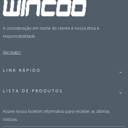
A consideração em nome do cliente é nossa ética e
responsabilidade
Máquina de montagem de
Máquina móvel multifuncional
Ver mais>
tubo multifuncional tipo cama
de montagem de tubos de
rolante de alta velocidade
alta eficiência para solução de
para tubo de aço criogênico
fabricação de bobinas de
LINK RÁPIDO
tubos
LISTA DE PRODUTOS
Assine nosso boletim informativo para receber as últimas
notícias.