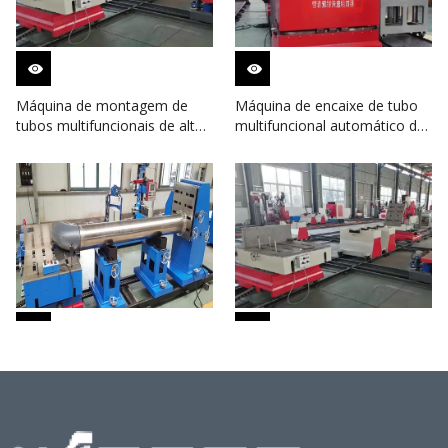
Máquina de montagem de
Máquina de encaixe de tubo
tubos multifuncionais de alta
multifuncional automático de
precisão e engenharia para
alta qualidade para tubo de
tubos de gás de aço de liga
óleo de aço carbono
Máquina de montagem de
Máquina multifuncional
tubos multifuncionais elétrica
profissional e de alta
automática para tubos de gás
qualidade para montagem de
de aço de liga
tubos de metal