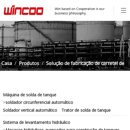
Casa
/
Produtos
/
Solução de fabricação de carretel de
tubulação
/
máquina multifuncional de encaixe de tubos
Máquina de solda de tanque
>
soldador circunferencial automático
Soldador vertical automático
Trator de solda de tanque
Sistema de levantamento hidráulico
>
Macacos hidráulicos avançados para construção de tanques