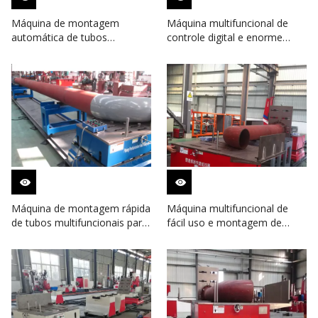
Máquina de montagem
Máquina multifuncional de
automática de tubos
controle digital e enorme
multifuncionais de alta
potência para usina de gás de
velocidade em usina de gás
aço carbono
de liga de aço
Máquina de montagem rápida
Máquina multifuncional de
de tubos multifuncionais para
fácil uso e montagem de
fábrica de gás de aço
tubos multifuncionais para
inoxidável com certificado CE
usina de aço carbono